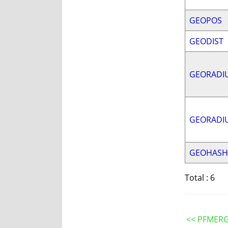
GEOPOS
GEODIST
GEORADI
GEORADI
GEOHASH
Total : 6
<< PFMER