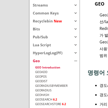
GEO
Streams
Common Keys
Geo
Recyclebin
New
선/l
Red
Bits
가 
Pub/Sub
Geo
Lua Script
사용
HyperLogLog(PF)
범위 
Geo
GEO Introduction
명령어 
GEOADD
GEOPOS
GEODIST
경도
GEORADIUSBYMEMBER
GEORADIUS
경도
GEOHASH
GEOSEARCH
6.2
거리
GEOSEARCHSTORE
6.2