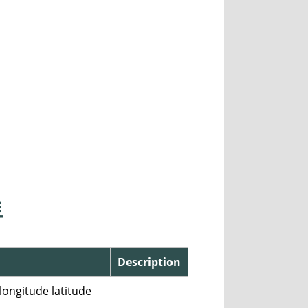
트
Description
longitude latitude