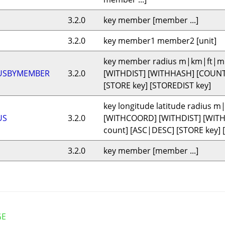
3.2.0
key member [member ...]
3.2.0
key member1 member2 [unit]
key member radius m|km|ft|m
USBYMEMBER
3.2.0
[WITHDIST] [WITHHASH] [COUNT
[STORE key] [STOREDIST key]
key longitude latitude radius 
US
3.2.0
[WITHCOORD] [WITHDIST] [WIT
count] [ASC|DESC] [STORE key] 
3.2.0
key member [member ...]
GE