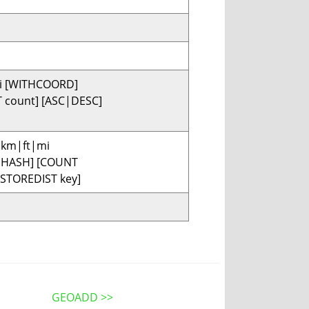
i [WITHCOORD]
 count] [ASC|DESC]
m|km|ft|mi
HHASH] [COUNT
[STOREDIST key]
GEOADD >>