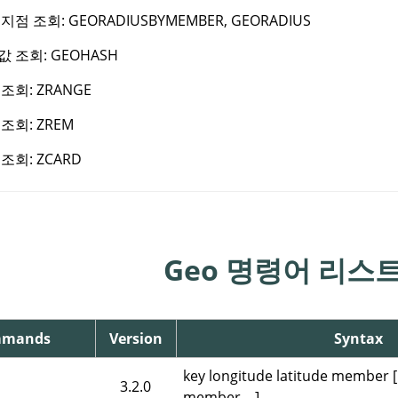
 지점 조회:
GEORADIUSBYMEMBER
,
GEORADIUS
값 조회:
GEOHASH
 조회:
ZRANGE
 조회:
ZREM
 조회:
ZCARD
Geo 명령어 리스
mmands
Version
Syntax
key longitude latitude member [
3.2.0
member ...]