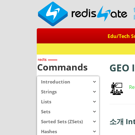
Edu/Tech S
Commands
GEO 
Introduction
Re
Strings
Lists
Sets
소개 Int
Sorted Sets (ZSets)
Hashes