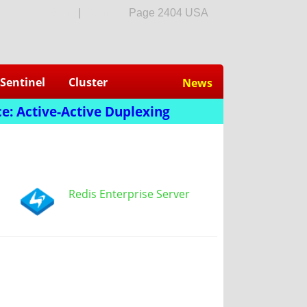
login
|
Sign Up
Page 2404 USA
Sentinel
Cluster
News
e: Active-Active Duplexing
Redis Enterprise Server