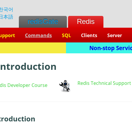
한국어
日本語
redisGate
Redis
upport
Commands
SQL
Clients
Server
Non-stop Servic
Introduction
Redis Technical Support
dis Developer Course
roduction