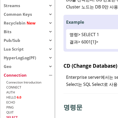
Streams
Cluster 노드는 DB 0만 사
Common Keys
Example
Recyclebin
New
Bits
명령>
SELECT 1
Pub/Sub
결과>
6001[1]>
Lua Script
HyperLogLog(PF)
CD (Change Database)
Geo
Connection
Enterprise server에서는 
Connection Introduction
Select는 SQL Select로 
CONNECT
AUTH
HELLO
6.0
ECHO
명령문
PING
QUIT
SELECT