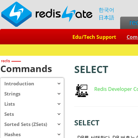
한국어
日本語
re
Edu/Tech Support
Com
Commands
SELECT
Introduction
Redis Developer C
Strings
Lists
Sets
SELECT
Sorted Sets (ZSets)
Hashes
DB를 선택한다. DB 번호는 0부