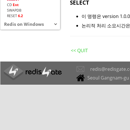
SELECT
CD
Ent
SWAPDB
이 명령은 version 1.
RESET
6.2
Redis on Windows
논리적 처리 소요시간은 
<< QUIT
redis@redisgate.
Seoul Gangnam-gu