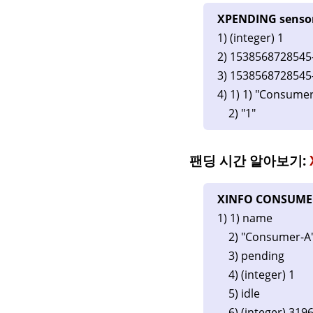
XPENDING senso
1) (integer) 1
2) 1538568728545
3) 1538568728545
4) 1) 1) "Consume
2) "1"
팬딩 시간 알아보기:
XINFO CONSUMER
1) 1) name
2) "Consumer-A
3) pending
4) (integer) 1
5) idle
6) (integer) 319