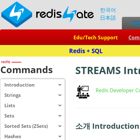
한국어
日本語
re
Edu/Tech Support
Com
Commands
STREAMS Int
Introduction
Redis Developer C
Strings
Lists
Sets
소개 Introduction
Sorted Sets (ZSets)
Hashes