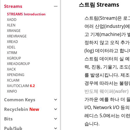
스트림 Streams
Streams
STREAMS Introduction
스트림(Stream)은 
XADD
XLEN
여러 산업(indust
XRANGE
고 기계(machine
XREVRANGE
정하지 않고 오직 추가
XREAD
XDEL
(log) 데이터라고 합니
XTRIM
스트림 데이터의 실 예
XGROUP
XREADGROUP
력
, 진동
, 기울기
, 조도
XACK
를 발생시킵니다. 제
XPENDING
XCLAIM
경우에 따라서는 불량
XAUTOCLAIM
6.2
반도체 웨이퍼(wafer)
XINFO
가까운 예를 하나 더 들
Common Keys
I/O, Network 
Recyclebin
New
레디스 5.0에서는 이
Bits
습니다.
Pub/Sub