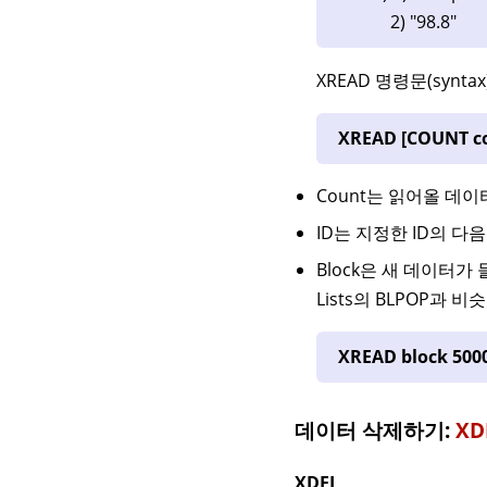
2) "98.8"
XREAD 명령문(synt
XREAD [COUNT coun
Count는 읽어올 데
ID는 지정한 ID의 다
Block은 새 데이터
Lists의 BLPOP과 비
XREAD block 500
데이터 삭제하기:
XD
XDEL