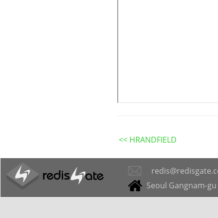
<< HRANDFIELD
redis@redisgate.
Seoul Gangnam-gu