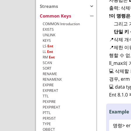
Streams
출력: 삭제된
❗
이 명령은 
Common Keys
그리고 가능한
COMMON Introduction
EXISTS
단일 키 
UNLINK
📍삭제 개수 
KEYS
LS
Ent
📍제한 이
LL
Ent
행할 수 없
RM
Ent
ll_max의
SCAN
SORT
💻 삭제할 
RENAME
경우, er
RENAMENX
EXPIRE
💻 data 
EXPIREAT
Ent 8.
TTL
PEXPIRE
PEXPIREAT
Example
PTTL
PERSIST
TYPE
명령>
e
OBJECT