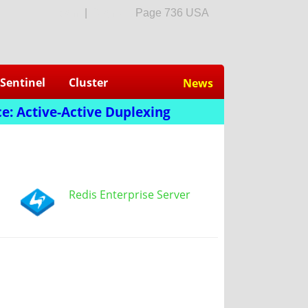
login
|
Sign Up
Page 736 USA
Sentinel
Cluster
News
e: Active-Active Duplexing
Redis Enterprise Server