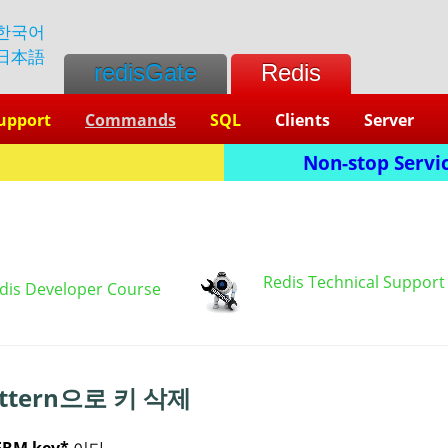
한국어
日本語
redisGate
Redis
upport
Commands
SQL
Clients
Server
Non-stop Servic
Redis Technical Support
dis Developer Course
attern으로 키 삭제
ERM key*
이다.