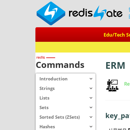
Edu/Tech S
Commands
ERM
Introduction
Re
Strings
Lists
Sets
key_p
Sorted Sets (ZSets)
Hashes
사용법은