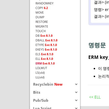
결과>
(i
RANDOMKEY
COPY
6.2
명령>
er
MOVE
결과>
(i
DUMP
RESTORE
MIGRATE
TOUCH
DB
Ent 8.1.0
DBALL
Ent 8.1.0
명령문
ETYPE
Ent 8.1.0
EKEYS
Ent 8.1.0
ELS
Ent 8.1.0
ERM key_
ELL
Ent 8.1.0
ERM
Ent 8.1.0
이 명령
LOLWUT
LS(old)
논리적
LL(old)
Recyclebin
New
Bits
<< ELL
Pub/Sub
Lua Script