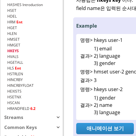
HASHES Introduction
field name은 입력된 순서
HSET
HDEL
HRM
Ent
Example
HGET
HLEN
명령>
hkeys user-1
HMSET
HMGET
1) email
HKEYS
결과>
2) language
HVALS
3) gender
HGETALL
HLS
Ent
명령>
hmset user-2 gen
HSTRLEN
결과>
3
HINCRBY
HINCRBYFLOAT
명령>
hkeys user-2
HEXISTS
1) gender
HSETNX
HSCAN
결과>
2) name
HRANDFIELD
6.2
3) language
Streams
Common Keys
애니메이션 보기