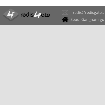
redis@redisgate.
Seoul Gangnam-gu