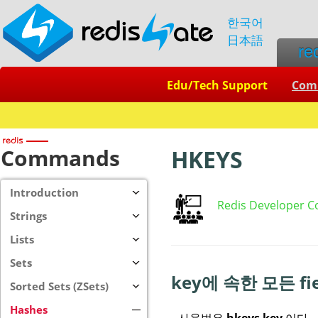
한국어
日本語
re
Edu/Tech Support
Com
Commands
HKEYS
Introduction
Redis Developer C
Strings
Lists
Sets
key에 속한 모든 fi
Sorted Sets (ZSets)
Hashes
사용법은
hkeys key
이다.