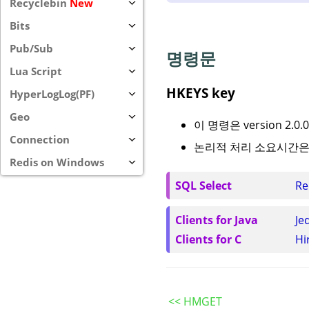
Recyclebin
New
Bits
Pub/Sub
명령문
Lua Script
HKEYS key
HyperLogLog(PF)
Geo
이 명령은 version 2.
Connection
논리적 처리 소요시간은 O
Redis on Windows
SQL Select
Re
Clients for Java
Je
Clients for C
Hi
<< HMGET