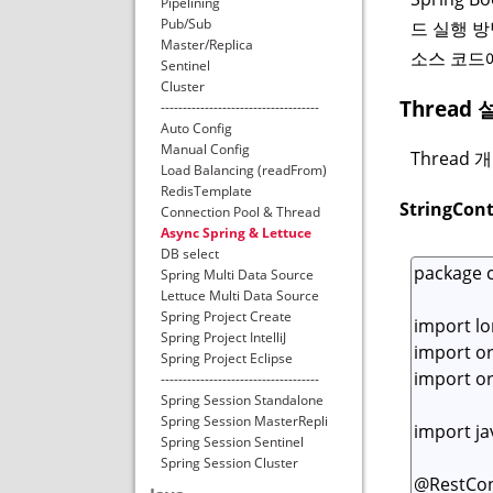
Pipelining
Pub/Sub
드 실행 
Master/Replica
소스 코드에 
Sentinel
Cluster
Thread 
------------------------------------
Auto Config
Manual Config
Thread 
Load Balancing (readFrom)
RedisTemplate
StringCont
Connection Pool & Thread
Async Spring & Lettuce
DB select
Spring Multi Data Source
Lettuce Multi Data Source
Spring Project Create
Spring Project IntelliJ
Spring Project Eclipse
------------------------------------
Spring Session Standalone
Spring Session MasterRepli
Spring Session Sentinel
Spring Session Cluster