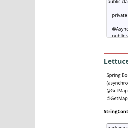
Lettuc
Spring
(asynch
@GetMapp
@GetMapp
StringCont