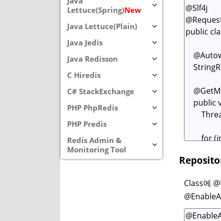
Java
Lettuce(Spring)
New
Java Lettuce(Plain)
Java Jedis
Java Redisson
C Hiredis
C# StackExchange
PHP PhpRedis
PHP Predis
Redis Admin &
Monitoring Tool
Reposit
Class에
@Enabl