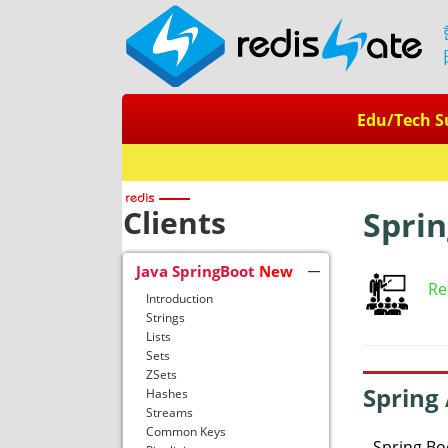
Edu/Tech S
Redis + SQ
Clients
Sprin
Java SpringBoot
New
Re
Introduction
Strings
Lists
Sets
ZSets
Spring
Hashes
Streams
Common Keys
Spring 