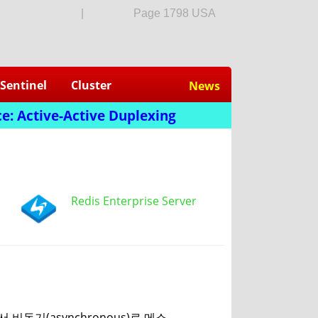
login
|
Sign Up
Page 1798 USA
Sentinel
Cluster
News
e: Active-Active Duplexing
Redis Enterprise Server
서 비동기(asynchronous)로 메소