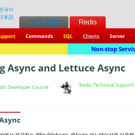
한국어
日本語
redisGate
Redis
upport
Commands
SQL
Clients
Server
L
Non-stop Servic
g Async and Lettuce Async
Redis Technical Support
dis Developer Course
 Async
Boot에서 제공하는 @EnableAsync, @Async 어노테이션을 이용해