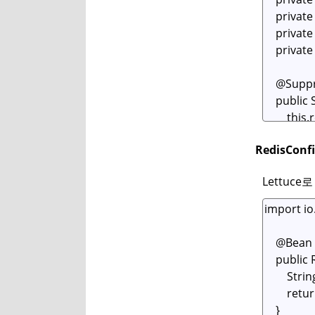
RedisConfi
Lettuc